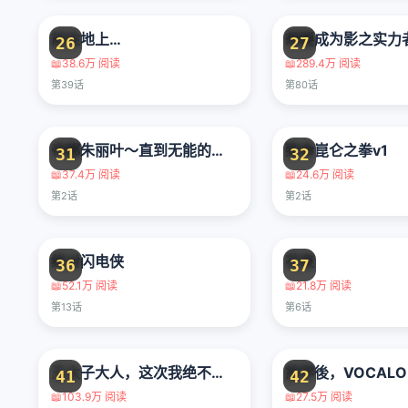
前往地上…
想要成为影之实力
26
27
📖
38.6万 阅读
📖
289.4万 阅读
第39话
第80话
帝都朱丽叶～直到无能的新娘获得幸福～
致命崑仑之拳v1
31
32
📖
37.4万 阅读
📖
24.6万 阅读
第2话
第2话
绝对闪电侠
花束
36
37
📖
52.1万 阅读
📖
21.8万 阅读
第13话
第6话
王太子大人，这次我绝不想被你杀掉！
放学後，VOCALO
41
42
📖
103.9万 阅读
📖
27.5万 阅读