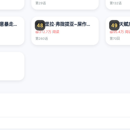
第29话
第132话
第23次中圣杯：善意暴走的圣杯战争
香格里拉·弗陇提亚~屎作猎人向神作发起挑战~
48
49
📖
312.7万 阅读
📖
95.4万 阅
第260话
第70回