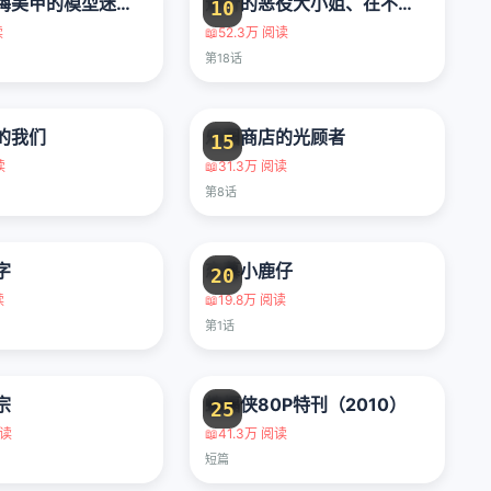
为辣妹青梅美甲的模型迷竹马
逆行的恶役大小姐、在不知為何失去了魔力之后变成了深闺大小姐
10
读
📖
52.3万 阅读
第18话
的我们
乐园商店的光顾者
15
读
📖
31.3万 阅读
第8话
字
恋慕小鹿仔
20
读
📖
19.8万 阅读
第1话
宗
蝙蝠侠80P特刊（2010）
25
阅读
📖
41.3万 阅读
短篇