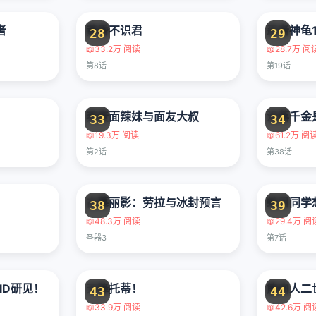
者
黄昏不识君
28
29
📖
33.2万 阅读
📖
28.7万 阅
第8话
第19话
荞麦面辣妹与面友大叔
没落千金
33
34
📖
19.3万 阅读
📖
61.2万 阅
第2话
第38话
古墓丽影：劳拉与冰封预言
蛇目同学
38
39
📖
48.3万 阅读
📖
29.4万 阅
圣器3
第7话
ID研见！
天降托蒂！
筋肉人二
43
44
📖
33.9万 阅读
📖
42.6万 阅