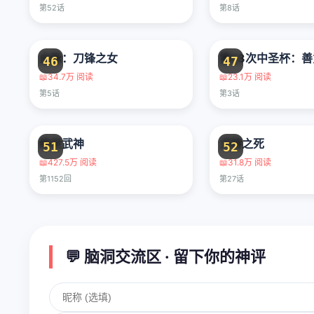
第52话
第8话
血脉：刀锋之女
46
47
📖
34.7万 阅读
📖
23.1万 阅读
第5话
第3话
绝世武神
尤特之死
51
52
📖
427.5万 阅读
📖
31.8万 阅读
第1152回
第27话
💬 脑洞交流区 · 留下你的神评