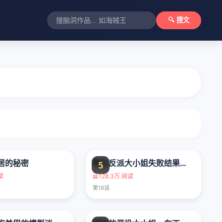
🔍 搜文
居的秘密
转生反派大小姐失败结果成了赢家女主
5
读
📖
128.3万 阅读
第19话