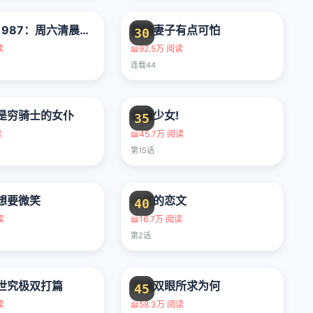
忍者神龟1987：周六清晨的大冒险v2
我的妻子有点可怕
30
读
📖
92.5万 阅读
连载44
是穷骑士的女仆
剑道少女!
35
读
📖
45.7万 阅读
第15话
想要微笑
小文的恋文
40
读
📖
16.7万 阅读
第2话
世究极双打篇
污浊双眼所求为何
45
读
📖
58.3万 阅读