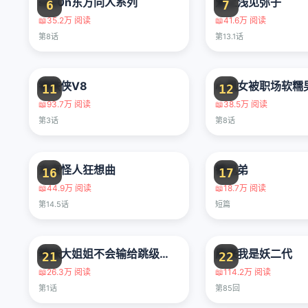
siw0n东方同人系列
爱上浅见弥子
6
7
📖
35.2万 阅读
📖
41.6万 阅读
第8话
第13.1话
钢铁侠V8
11
12
📖
93.7万 阅读
📖
38.5万 阅读
第3话
第8话
东京怪人狂想曲
镜兄弟
16
17
📖
44.9万 阅读
📖
18.7万 阅读
第14.5话
短篇
辣妹大姐姐不会输给跳级的同级生！
原来我是妖二代
21
22
📖
26.3万 阅读
📖
114.2万 阅读
第1话
第85回