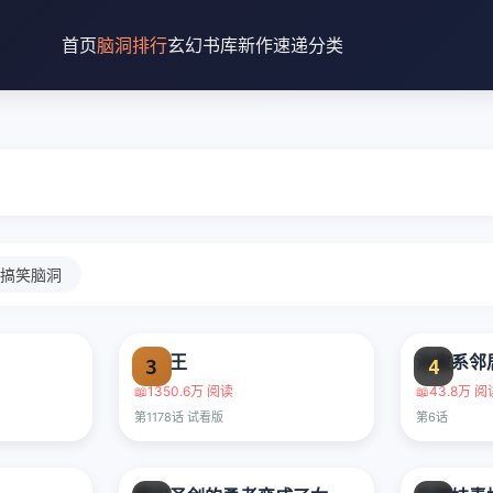
首页
脑洞排行
玄幻书库
新作速递
分类
搞笑脑洞
海贼王
治愈系邻
3
4
📖
1350.6万 阅读
📖
43.8万 阅
第1178话 试看版
第6话