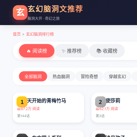
玄幻脑洞文推荐
玄
脑洞大开 · 奇幻之旅
首页
>
玄幻脑洞排行榜
🔥 阅读榜
✨ 推荐榜
📚 收藏榜
全部脑洞
热血脑洞
冒险奇想
穿越玄幻
从今天开始的青梅竹马
魔法使莎莉
1
2
📖
87.2万 阅读
📖
62.1万 阅读
第144话
第3话