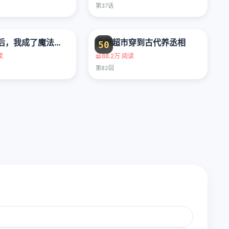
第37话
让出天赋后，我成了魔法界团宠
我带超市穿到古代养丞相
50
读
📖
88.2万 阅读
第82回