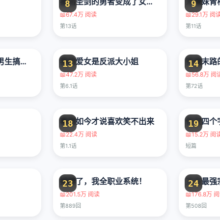
拔出圣剑的勇者变成了女孩子
8
9
📖
67.4万 阅读
📖
29.1万 阅
第13话
第11话
心机女被职场软糯男生搞得一团糟的故事
我的爱女是反派大小姐
穷途末路
13
14
📖
47.2万 阅读
📖
56.8万 阅
第6.1话
第72话
事到如今才说喜欢笑不出来
仅仅四个
18
19
📖
22.4万 阅读
📖
15.2万 阅
第1.1话
短篇
摊牌了，我全职业系统！
万古最强
23
24
📖
201.5万 阅读
📖
176.8万 
第889回
第508回